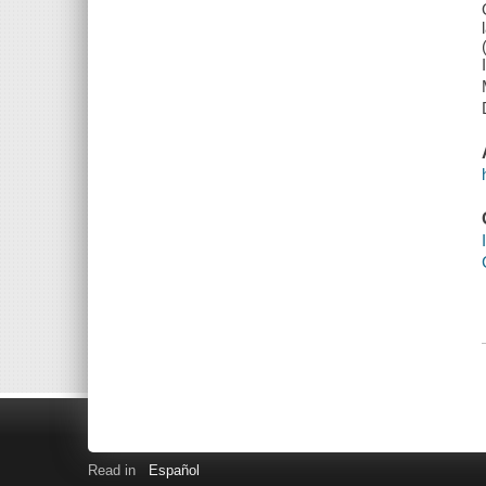
Read in
Español