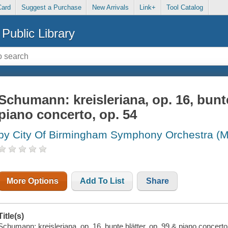
Card
Suggest a Purchase
New Arrivals
Link+
Tool Catalog
Public Library
Schumann: kreisleriana, op. 16, bunte
piano concerto, op. 54
by City Of Birmingham Symphony Orchestra (M
More Options
Add To List
Share
Title(s)
Schumann: kreisleriana, op. 16, bunte blätter, op. 99 & piano concerto,