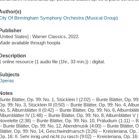
Author(s)
City Of Birmingham Symphony Orchestra (Musical Group)
Publisher
[United States] : Warner Classics, 2022.
Made available through hoopla
Description
1 online resource (1 audio file (1hr., 33 min.)) : digital.
Subjects
Operas
Notes
Bunte Blätter, Op. 99: No. 1, Stücklein I (2:02) -- Bunte Blätter, Op. 99:
Op. 99: No. 3, Stücklein III (0:50) -- Bunte Blätter, Op. 99: No. 4, Album
No. 5, Albumblätter II (0:42) -- Bunte Blätter, Op. 99: No. 6, Albumblätte
Albumblätter IV (1:48) -- Bunte Blätter, Op. 99: No. 8, Albumblätter V (
Novelette (2:38) -- Bunte Blätter, Op. 99: No. 10, Präludium (1:11) -- 
-- Bunte Blätter, Op. 99: No. 12, Abendmusik (4:00) -- Bunte Blätter, 
Blätter, Op. 99: No. 14, Geschwindmarsch (3:26) -- Kreisleriana, Op. 1
Op. 16: II. Sehr innig und nicht zu rasch (9:02) -- Kreisleriana, Op. 16: 