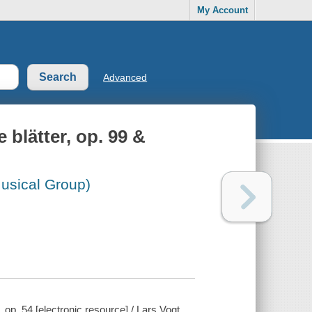
My Account
Advanced
 blätter, op. 99 &
usical Group)
 op. 54 [electronic resource] / Lars Vogt.