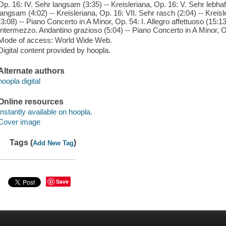
Op. 16: IV. Sehr langsam (3:35) -- Kreisleriana, Op. 16: V. Sehr lebhaft
langsam (4:02) -- Kreisleriana, Op. 16: VII. Sehr rasch (2:04) -- Kreisl
(3:08) -- Piano Concerto in A Minor, Op. 54: I. Allegro affettuoso (15:13
Intermezzo. Andantino grazioso (5:04) -- Piano Concerto in A Minor, Op.
Mode of access: World Wide Web.
Digital content provided by hoopla.
Alternate authors
hoopla digital
Online resources
Instantly available on hoopla.
Cover image
Tags (
)
Add New Tag
Save