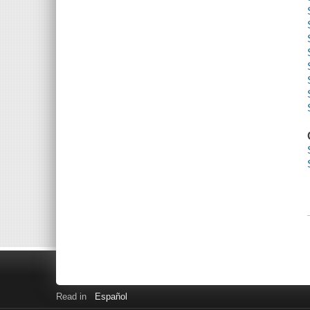
Read in
Español