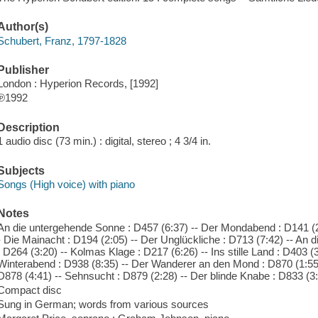
Author(s)
Schubert, Franz, 1797-1828
Publisher
London : Hyperion Records, [1992]
℗1992
Description
1 audio disc (73 min.) : digital, stereo ; 4 3/4 in.
Subjects
Songs (High voice) with piano
Notes
An die untergehende Sonne : D457 (6:37) -- Der Mondabend : D141 (2;
- Die Mainacht : D194 (2:05) -- Der Unglückliche : D713 (7:42) -- An
: D264 (3:20) -- Kolmas Klage : D217 (6:26) -- Ins stille Land : D403 (
Winterabend : D938 (8:35) -- Der Wanderer an den Mond : D870 (1:55) 
D878 (4:41) -- Sehnsucht : D879 (2:28) -- Der blinde Knabe : D833 (3
Compact disc
Sung in German; words from various sources