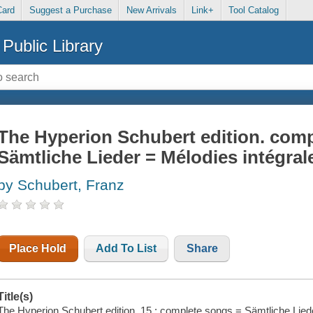
Card
Suggest a Purchase
New Arrivals
Link+
Tool Catalog
Public Library
The Hyperion Schubert edition. com
Sämtliche Lieder = Mélodies intégral
by Schubert, Franz
Place Hold
Add To List
Share
Title(s)
The Hyperion Schubert edition. 15 : complete songs = Sämtliche Lieder