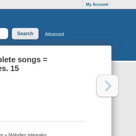
My Account
Advanced
plete songs =
es. 15
 = Mélodies intégrales.