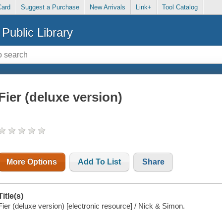
Card
Suggest a Purchase
New Arrivals
Link+
Tool Catalog
Public Library
Fier (deluxe version)
More Options
Add To List
Share
Title(s)
Fier (deluxe version) [electronic resource] / Nick & Simon.