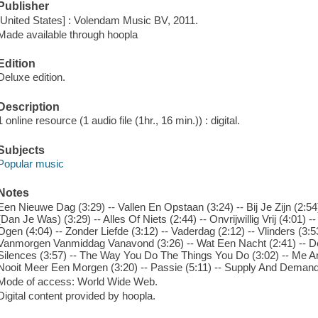
Publisher
[United States] : Volendam Music BV, 2011.
Made available through hoopla
Edition
Deluxe edition.
Description
1 online resource (1 audio file (1hr., 16 min.)) : digital.
Subjects
Popular music
Notes
Een Nieuwe Dag (3:29) -- Vallen En Opstaan (3:24) -- Bij Je Zijn (2:54
(Dan Je Was) (3:29) -- Alles Of Niets (2:44) -- Onvrijwillig Vrij (4:01)
Ogen (4:04) -- Zonder Liefde (3:12) -- Vaderdag (2:12) -- Vlinders (3:
Vanmorgen Vanmiddag Vanavond (3:26) -- Wat Een Nacht (2:41) -- De
Silences (3:57) -- The Way You Do The Things You Do (3:02) -- Me A
Nooit Meer Een Morgen (3:20) -- Passie (5:11) -- Supply And Demand
Mode of access: World Wide Web.
Digital content provided by hoopla.