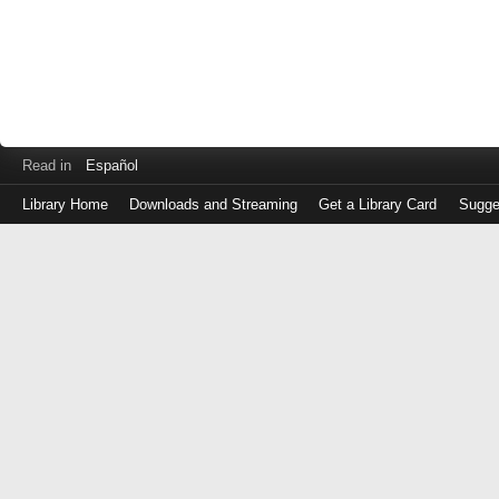
Read in
Español
Library Home
Downloads and Streaming
Get a Library Card
Sugge
Log
in
with
either
your
Library
Card
Number
or
EZ
Login
Library