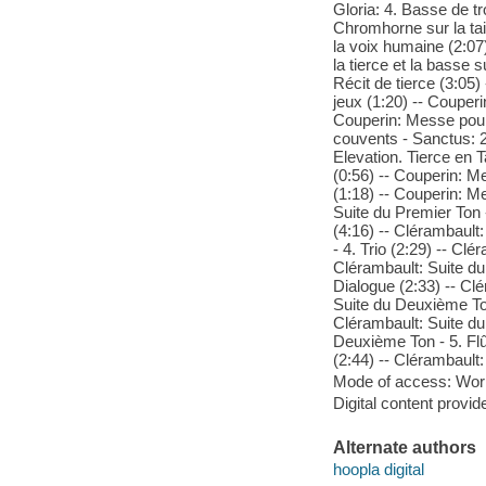
Gloria: 4. Basse de t
Chromhorne sur la tai
la voix humaine (2:07
la tierce et la basse 
Récit de tierce (3:05
jeux (1:20) -- Couperi
Couperin: Messe pour 
couvents - Sanctus: 2
Elevation. Tierce en T
(0:56) -- Couperin: M
(1:18) -- Couperin: Me
Suite du Premier Ton 
(4:16) -- Clérambault
- 4. Trio (2:29) -- Cl
Clérambault: Suite du 
Dialogue (2:33) -- Clé
Suite du Deuxième Ton
Clérambault: Suite du
Deuxième Ton - 5. Flû
(2:44) -- Clérambault
Mode of access: Wor
Digital content provid
Alternate authors
hoopla digital