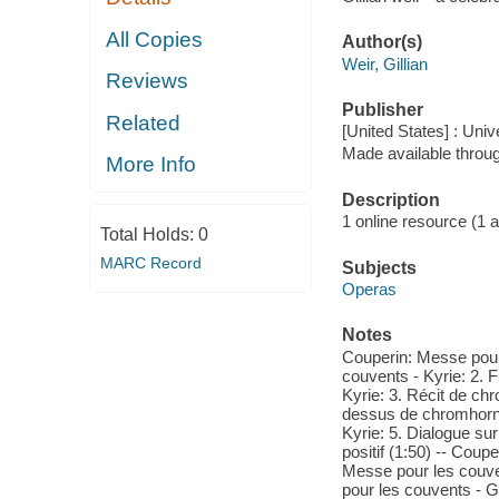
All Copies
Author(s)
Weir, Gillian
Reviews
Publisher
Related
[United States] : Univ
Made available throu
More Info
Description
1 online resource (1 aud
Total Holds:
0
MARC Record
Subjects
Operas
Notes
Couperin: Messe pour 
couvents - Kyrie: 2. 
Kyrie: 3. Récit de ch
dessus de chromhorne 
Kyrie: 5. Dialogue sur
positif (1:50) -- Coup
Messe pour les couven
pour les couvents - G