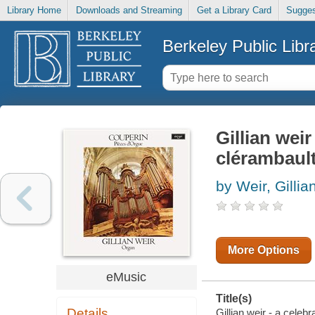
Library Home
Downloads and Streaming
Get a Library Card
Sugges
Berkeley Public Libr
Gillian weir
clérambaul
by Weir, Gillia
More Options
eMusic
Title(s)
Details
Gillian weir - a celebr