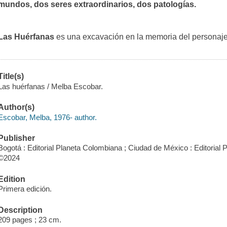
mundos, dos seres extraordinarios, dos patologías.
Las Huérfanas
es una excavación en la memoria del persona
Title(s)
Las huérfanas / Melba Escobar.
Author(s)
Escobar, Melba, 1976- author.
Publisher
Bogotá : Editorial Planeta Colombiana ; Ciudad de México : Editorial
©2024
Edition
Primera edición.
Description
209 pages ; 23 cm.