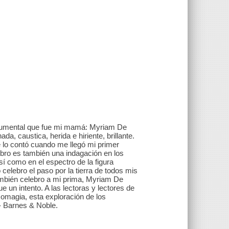
numental que fue mi mamá: Myriam De
a, caustica, herida e hiriente, brillante.
lo contó cuando me llegó mi primer
ibro es también una indagación en los
í como en el espectro de la figura
o celebro el paso por la tierra de todos mis
ambién celebro a mi prima, Myriam De
e un intento. A las lectoras y lectores de
omagia, esta exploración de los
-- Barnes & Noble.