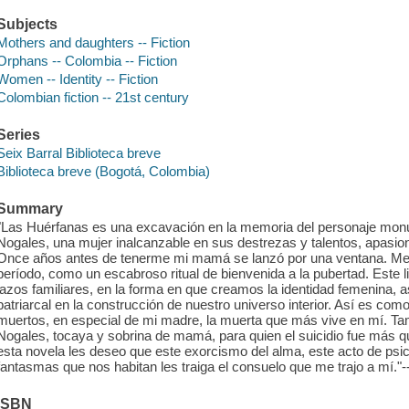
Subjects
Mothers and daughters -- Fiction
Orphans -- Colombia -- Fiction
Women -- Identity -- Fiction
Colombian fiction -- 21st century
Series
Seix Barral Biblioteca breve
Biblioteca breve (Bogotá, Colombia)
Summary
"Las Huérfanas es una excavación en la memoria del personaje mo
Nogales, una mujer inalcanzable en sus destrezas y talentos, apasionad
Once años antes de tenerme mi mamá se lanzó por una ventana. Me 
período, como un escabroso ritual de bienvenida a la pubertad. Este l
lazos familiares, en la forma en que creamos la identidad femenina, as
patriarcal en la construcción de nuestro universo interior. Así es com
muertos, en especial de mi madre, la muerta que más vive en mí. T
Nogales, tocaya y sobrina de mamá, para quien el suicidio fue más qu
esta novela les deseo que este exorcismo del alma, este acto de psic
fantasmas que nos habitan les traiga el consuelo que me trajo a mí."
ISBN