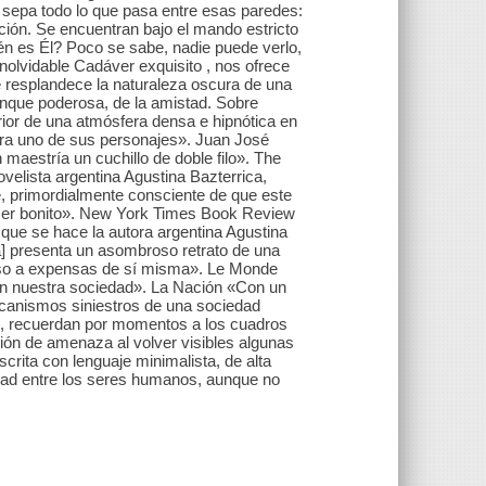
n sepa todo lo que pasa entre esas paredes:
ación. Se encuentran bajo el mando estricto
én es Él? Poco se sabe, nadie puede verlo,
nolvidable Cadáver exquisito , nos ofrece
e resplandece la naturaleza oscura de una
aunque poderosa, de la amistad. Sobre
rior de una atmósfera densa e hipnótica en
uera uno de sus personajes». Juan José
 maestría un cuchillo de doble filo». The
velista argentina Agustina Bazterrica,
se, primordialmente consciente de que este
a ser bonito». New York Times Book Review
que se hace la autora argentina Agustina
lla] presenta un asombroso retrato de una
luso a expensas de sí misma». Le Monde
en nuestra sociedad». La Nación «Con un
ecanismos siniestros de una sociedad
es, recuerdan por momentos a los cuadros
ión de amenaza al volver visibles algunas
crita con lenguaje minimalista, de alta
ldad entre los seres humanos, aunque no