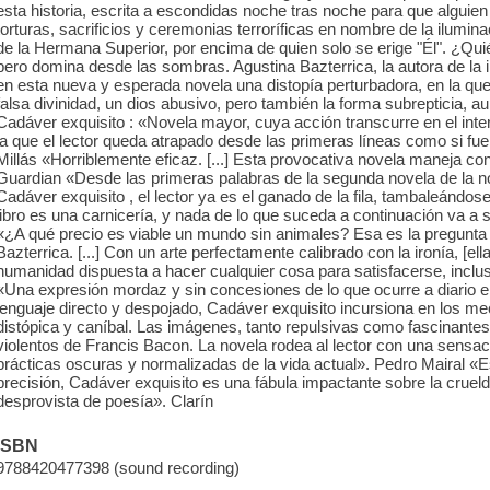
esta historia, escrita a escondidas noche tras noche para que alguie
torturas, sacrificios y ceremonias terroríficas en nombre de la ilumin
de la Hermana Superior, por encima de quien solo se erige "Él". ¿Qui
pero domina desde las sombras. Agustina Bazterrica, la autora de la i
en esta nueva y esperada novela una distopía perturbadora, en la qu
falsa divinidad, un dios abusivo, pero también la forma subrepticia, 
Cadáver exquisito : «Novela mayor, cuya acción transcurre en el inte
la que el lector queda atrapado desde las primeras líneas como si f
Millás «Horriblemente eficaz. [...] Esta provocativa novela maneja con
Guardian «Desde las primeras palabras de la segunda novela de la no
Cadáver exquisito , el lector ya es el ganado de la fila, tambaleándo
libro es una carnicería, y nada de lo que suceda a continuación va 
«¿A qué precio es viable un mundo sin animales? Esa es la pregunta 
Bazterrica. [...] Con un arte perfectamente calibrado con la ironía, [e
humanidad dispuesta a hacer cualquier cosa para satisfacerse, inc
«Una expresión mordaz y sin concesiones de lo que ocurre a diario 
lenguaje directo y despojado, Cadáver exquisito incursiona en los m
distópica y caníbal. Las imágenes, tanto repulsivas como fascinant
violentos de Francis Bacon. La novela rodea al lector con una sensac
prácticas oscuras y normalizadas de la vida actual». Pedro Mairal «Es
precisión, Cadáver exquisito es una fábula impactante sobre la crue
desprovista de poesía». Clarín
ISBN
9788420477398 (sound recording)