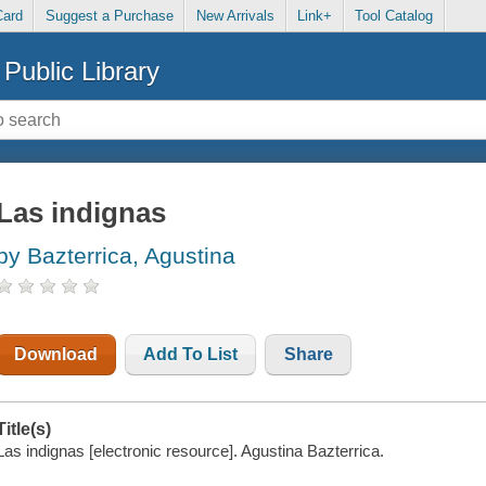
Card
Suggest a Purchase
New Arrivals
Link+
Tool Catalog
Public Library
Las indignas
by Bazterrica, Agustina
Download
Add To List
Share
Title(s)
Las indignas [electronic resource]. Agustina Bazterrica.