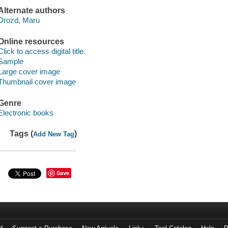
Alternate authors
Drozd, Maru
Online resources
Click to access digital title.
Sample
Large cover image
Thumbnail cover image
Genre
Electronic books
Tags (
)
Add New Tag
Save