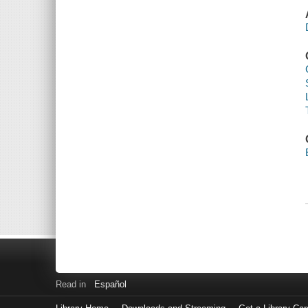
Read in
Español