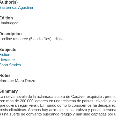
Author(s)
Bazterrica, Agustina
Edition
Unabridged.
Description
1 online resource (5 audio files) : digital
Subjects
Fiction
Literature
Short Stories
Notes
Narrator: Maru Drozd.
Summary
La nueva novela de la aclamada autora de Cadáver exquisito , premi
con más de 200.000 lectores en una treintena de países. «Nadie le d
que quiera seguir viva». El mundo como lo conocemos ha desapareci
crisis climáticas. Apenas hay animales ni naturaleza y pocas persona
a una suerte de convento buscando refugio y han sido captadas por un