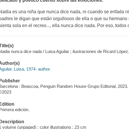
delicado y poético cuento sobre las emociones.
Nadia es una niña que nunca dice nada, ni cuando se enfada ni 
padres le digan que están orgullosos de ella o que su hermano s
sienta sola en el recreo..., ella nunca dice nada. Por eso, todos
Title(s)
Nadia nunca dice nada / Luisa Aguilar ; ilustraciones de Ricard López
Author(s)
Aguilar, Luisa, 1974- author.
Publisher
Barcelona : Beascoa, Penguin Random House Grupo Editorial, 2023.
©2023
Edition
Primera edición.
Description
1 volume (unpaged) : color illustrations ; 23 cm