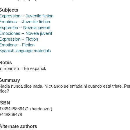
Subjects
Expression -- Juvenile fiction
Emotions -- Juvenile fiction
Expresión -- Novela juvenil
Emociones -- Novela juvenil
Expression -- Fiction
Emotions -- Fiction
Spanish language materials
Notes
In Spanish = En español.
Summary
Nadia nunca dice nada, ni cuando se enfada ni cuando está triste. P
dice?
ISBN
9788448866471 (hardcover)
8448866479
Alternate authors