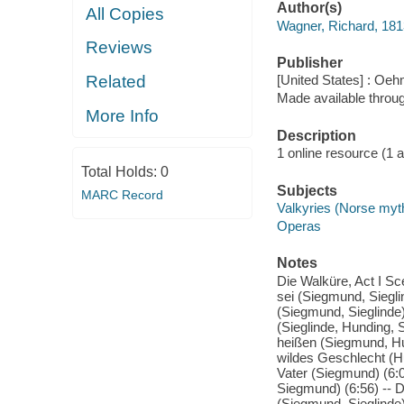
Author(s)
All Copies
Wagner, Richard, 18
Reviews
Publisher
Related
[United States] : Oe
Made available throu
More Info
Description
1 online resource (1 aud
Total Holds:
0
Subjects
MARC Record
Valkyries (Norse myt
Operas
Notes
Die Walküre, Act I Sc
sei (Siegmund, Siegli
(Siegmund, Sieglinde)
(Sieglinde, Hunding, 
heißen (Siegmund, Hun
wildes Geschlecht (Hu
Vater (Siegmund) (6:0
Siegmund) (6:56) -- 
(Siegmund, Sieglinde)