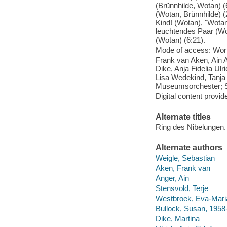
(Brünnhilde, Wotan) (6
(Wotan, Brünnhilde) (
Kind! (Wotan), "Wotan
leuchtendes Paar (Wot
(Wotan) (6:21).
Mode of access: Wor
Frank van Aken, Ain 
Dike, Anja Fidelia U
Lisa Wedekind, Tanja
Museumsorchester; S
Digital content provid
Alternate titles
Ring des Nibelungen.
Alternate authors
Weigle, Sebastian
Aken, Frank van
Anger, Ain
Stensvold, Terje
Westbroek, Eva-Mari
Bullock, Susan, 1958
Dike, Martina