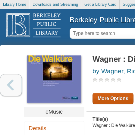
Library Home
Downloads and Streaming
Get a Library Card
Sugges
Berkeley Public Libr
Wagner : D
by Wagner, Ri
More Options
eMusic
Title(s)
Wagner : Die Walküre 
Details