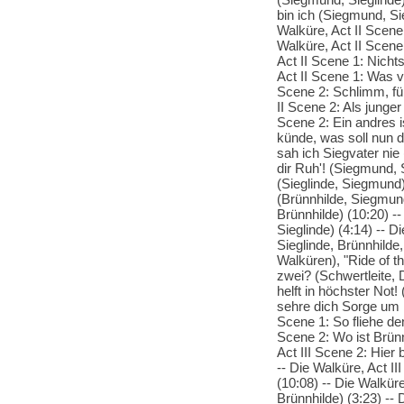
bin ich (Siegmund, Sie
Walküre, Act II Scene
Walküre, Act II Scene 
Act II Scene 1: Nichts
Act II Scene 1: Was ve
Scene 2: Schlimm, fürc
II Scene 2: Als junger
Scene 2: Ein andres i
künde, was soll nun d
sah ich Siegvater nie 
dir Ruh'! (Siegmund, 
(Sieglinde, Siegmund)
(Brünnhilde, Siegmund
Brünnhilde) (10:20) -
Sieglinde) (4:14) -- 
Sieglinde, Brünnhilde,
Walküren), "Ride of th
zwei? (Schwertleite, 
helft in höchster Not!
sehre dich Sorge um m
Scene 1: So fliehe den
Scene 2: Wo ist Brünn
Act III Scene 2: Hier 
-- Die Walküre, Act I
(10:08) -- Die Walküre
Brünnhilde) (3:23) -- 