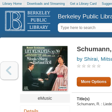
Library Home
Downloads and Streaming
Get a Library Card
Sugges
Berkeley Public Libr
Schumann, R
by Shirai, Mit
More Options
eMusic
Title(s)
Schumann, R. : Lieder
Details