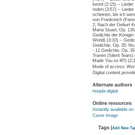
kennt (2:15) -- Liede
reden (3:57) -- Liede
scheinen, bis ich wer
von Frankreich (Farew
2, Nach der Geburt ihr
Maria Stuart, Op. 135:
Gedichte der Königin 
World) (3:10) -- Gedic
Gedichte, Op. 35: No
- 12 Gedichte, Op. 35:
Tranen (Silent Tears)
Made You so Ill?) (2:
Mode of access: Wor
Digital content provid
Alternate authors
hoopla digital
Online resources
Instantly available on
Cover image
Tags (
Add New Ta