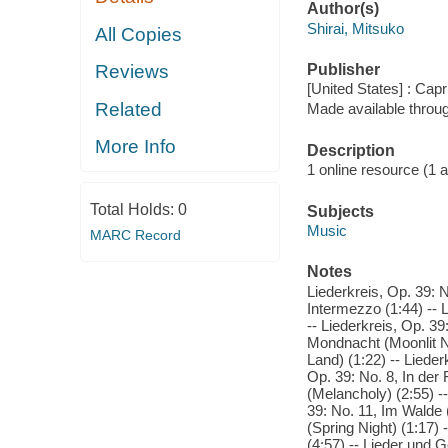
Author(s)
Shirai, Mitsuko
All Copies
Publisher
Reviews
[United States] : Capr
Related
Made available throu
More Info
Description
1 online resource (1 aud
Total Holds:
0
Subjects
Music
MARC Record
Notes
Liederkreis, Op. 39: N
Intermezzo (1:44) -- 
-- Liederkreis, Op. 39
Mondnacht (Moonlit Ni
Land) (1:22) -- Lieder
Op. 39: No. 8, In der
(Melancholy) (2:55) --
39: No. 11, Im Walde (
(Spring Night) (1:17)
(4:57) -- Lieder und 