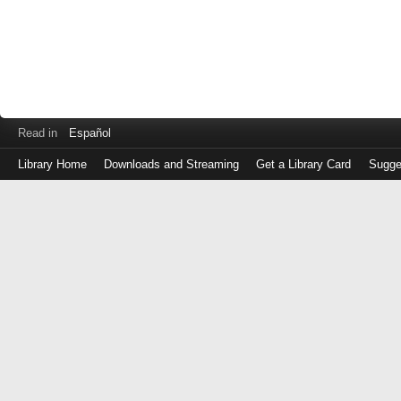
Read in
Español
Library Home
Downloads and Streaming
Get a Library Card
Sugge
Log
in
with
either
your
Library
Card
Number
or
EZ
Login
Library