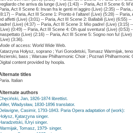
vegliardo che arriva da lunge (Live) (1:43) -- Paria, Act II Scene 6: M'è
Paria, Act II Scene 6: Invan fra le genti m'aggiro (Live) (2:35) -- Paria, 
(8:17) -- Paria, Act III Scene 1: Pronto è l'altare! (Live) (5:28) -- Par
ed affetti (Live) (3:01) -- Paria, Act III Scene 2: Ballabili (Live) (6:55)
padre! (Live) (4:37) -- Paria, Act III Scene 3: Mio padre! (Live) (3:15) -
(Live) (0:49) -- Paria, Act III Scene 4: Oh qual sventura! (Live) (0:53) 
inaspettato (Live) (2:16) -- Paria, Act III Scene 5: Sogno non fu! (Live) 
(Live) (3:36).
Mode of access: World Wide Web.
Katarzyna Hołysz, soprano ; Yuri Gorodetski, Tomasz Warmijak, ten
Jezierski, bass ; Warsaw Philharmonic Choir ; Poznań Philharmonic 
Digital content provided by hoopla.
Alternate titles
Paria. Italian
Alternate authors
Chęciński, Jan, 1826-1874 librettist.
Miller, Władysław, 1830-1896 translator.
Delavigne, Casimir, 1793-1843. Paria Opera adaptation of (work):
Hołysz, Katarzyna singer.
Haradzet︠s︡ki, I︠U︡ryi singer.
Warmijak, Tomasz, 1979- singer.