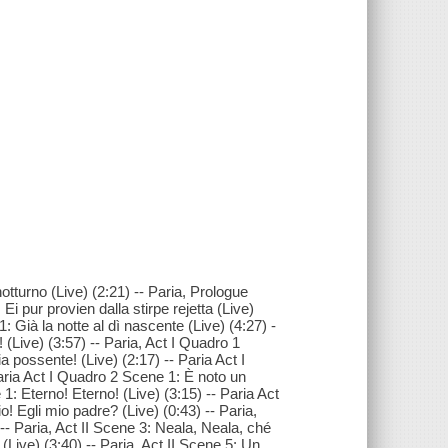
otturno (Live) (2:21) -- Paria, Prologue
Ei pur provien dalla stirpe rejetta (Live)
: Già la notte al dì nascente (Live) (4:27) -
 (Live) (3:57) -- Paria, Act I Quadro 1
 possente! (Live) (2:17) -- Paria Act I
Paria Act I Quadro 2 Scene 1: È noto un
 1: Eterno! Eterno! (Live) (3:15) -- Paria Act
o! Egli mio padre? (Live) (0:43) -- Paria,
 -- Paria, Act II Scene 3: Neala, Neala, ché
 (Live) (3:40) -- Paria, Act II Scene 5: Un