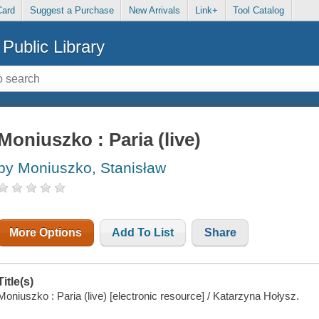
Card
Suggest a Purchase
New Arrivals
Link+
Tool Catalog
Public Library
Moniuszko : Paria (live)
by Moniuszko, Stanisław
More Options
Add To List
Share
Title(s)
Moniuszko : Paria (live) [electronic resource] / Katarzyna Hołysz.