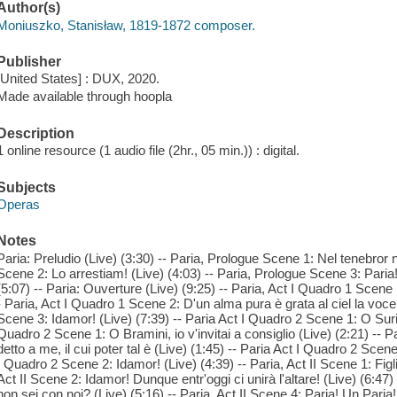
Author(s)
Moniuszko, Stanisław, 1819-1872 composer.
Publisher
[United States] : DUX, 2020.
Made available through hoopla
Description
1 online resource (1 audio file (2hr., 05 min.)) : digital.
Subjects
Operas
Notes
Paria: Preludio (Live) (3:30) -- Paria, Prologue Scene 1: Nel tenebror n
Scene 2: Lo arrestiam! (Live) (4:03) -- Paria, Prologue Scene 3: Paria! 
(5:07) -- Paria: Ouverture (Live) (9:25) -- Paria, Act I Quadro 1 Scene 1
- Paria, Act I Quadro 1 Scene 2: D'un alma pura è grata al ciel la voce!
Scene 3: Idamor! (Live) (7:39) -- Paria Act I Quadro 2 Scene 1: O Suria
Quadro 2 Scene 1: O Bramini, io v'invitai a consiglio (Live) (2:21) -- 
detto a me, il cui poter tal è (Live) (1:45) -- Paria Act I Quadro 2 Scene
I Quadro 2 Scene 2: Idamor! (Live) (4:39) -- Paria, Act II Scene 1: Figli
Act II Scene 2: Idamor! Dunque entr'oggi ci unirà l'altare! (Live) (6:47)
non sei con noi? (Live) (5:16) -- Paria, Act II Scene 4: Paria! Un Paria!