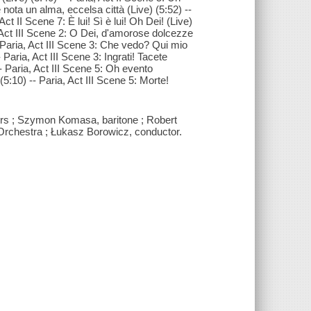
 nota un alma, eccelsa città (Live) (5:52) --
Act II Scene 7: È lui! Sì è lui! Oh Dei! (Live)
ia, Act III Scene 2: O Dei, d'amorose dolcezze
 -- Paria, Act III Scene 3: Che vedo? Qui mio
- Paria, Act III Scene 3: Ingrati! Tacete
-- Paria, Act III Scene 5: Oh evento
(5:10) -- Paria, Act III Scene 5: Morte!
ors ; Szymon Komasa, baritone ; Robert
Orchestra ; Łukasz Borowicz, conductor.