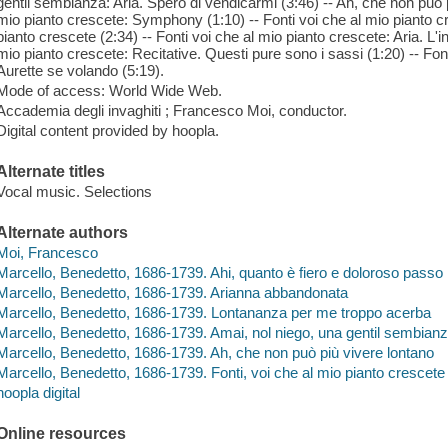
gentil sembianza: Aria. Spero di vendicarmi (3:46) -- Ah, che non puo p
mio pianto crescete: Symphony (1:10) -- Fonti voi che al mio pianto cr
pianto crescete (2:34) -- Fonti voi che al mio pianto crescete: Aria. L'ing
mio pianto crescete: Recitative. Questi pure sono i sassi (1:20) -- Font
Aurette se volando (5:19).
Mode of access: World Wide Web.
Accademia degli invaghiti ; Francesco Moi, conductor.
Digital content provided by hoopla.
Alternate titles
Vocal music. Selections
Alternate authors
Moi, Francesco
Marcello, Benedetto, 1686-1739. Ahi, quanto è fiero e doloroso passo
Marcello, Benedetto, 1686-1739. Arianna abbandonata
Marcello, Benedetto, 1686-1739. Lontananza per me troppo acerba
Marcello, Benedetto, 1686-1739. Amai, nol niego, una gentil sembian
Marcello, Benedetto, 1686-1739. Ah, che non può più vivere lontano
Marcello, Benedetto, 1686-1739. Fonti, voi che al mio pianto crescete
hoopla digital
Online resources