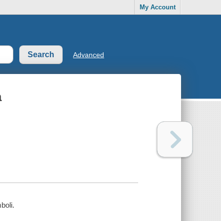
My Account
Advanced
a
boli.