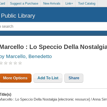
Card
Suggest a Purchase
New Arrivals
Link+
Tool Catalog
Public Library
Marcello : Lo Speccio Della Nostalgi
by Marcello, Benedetto
More Options
Add To List
Share
Title(s)
Marcello : Lo Speccio Della Nostalgia [electronic resource] / Anna Sim