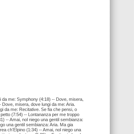
ngi da me: Symphony (4:18) -- Dove, misera,
- Dove, misera, dove lungi da me: Aria.
i da me: Recitative. Se fia che pensi, o
n petto (7:54) -- Lontananza per me troppo
1) -- Amai, nol niego una gentil sembianza:
ego una gentil sembianza: Aria. Ma gia
rea ch'Elpino (1:34) -- Amai, nol niego una