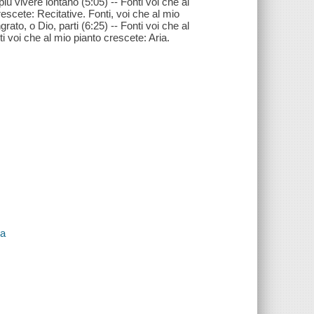
iù vivere lontano (5:05) -- Fonti voi che al
escete: Recitative. Fonti, voi che al mio
rato, o Dio, parti (6:25) -- Fonti voi che al
i voi che al mio pianto crescete: Aria.
za