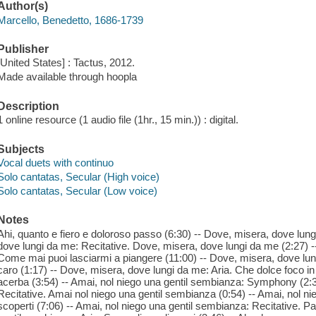
Author(s)
Marcello, Benedetto, 1686-1739
Publisher
[United States] : Tactus, 2012.
Made available through hoopla
Description
1 online resource (1 audio file (1hr., 15 min.)) : digital.
Subjects
Vocal duets with continuo
Solo cantatas, Secular (High voice)
Solo cantatas, Secular (Low voice)
Notes
Ahi, quanto e fiero e doloroso passo (6:30) -- Dove, misera, dove lu
dove lungi da me: Recitative. Dove, misera, dove lungi da me (2:27) -
Come mai puoi lasciarmi a piangere (11:00) -- Dove, misera, dove lung
caro (1:17) -- Dove, misera, dove lungi da me: Aria. Che dolce foco i
acerba (3:54) -- Amai, nol niego una gentil sembianza: Symphony (2:3
Recitative. Amai nol niego una gentil sembianza (0:54) -- Amai, nol ni
scoperti (7:06) -- Amai, nol niego una gentil sembianza: Recitative. Pa