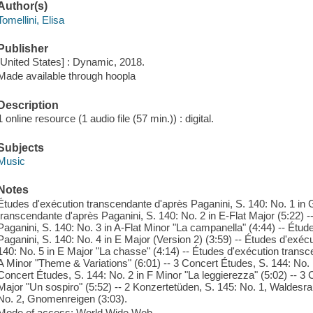
Author(s)
Tomellini, Elisa
Publisher
[United States] : Dynamic, 2018.
Made available through hoopla
Description
1 online resource (1 audio file (57 min.)) : digital.
Subjects
Music
Notes
Études d'exécution transcendante d'après Paganini, S. 140: No. 1 in 
transcendante d'après Paganini, S. 140: No. 2 in E-Flat Major (5:22) 
Paganini, S. 140: No. 3 in A-Flat Minor "La campanella" (4:44) -- Étu
Paganini, S. 140: No. 4 in E Major (Version 2) (3:59) -- Études d'exéc
140: No. 5 in E Major "La chasse" (4:14) -- Études d'exécution transc
A Minor "Theme & Variations" (6:01) -- 3 Concert Études, S. 144: No. 1 
Concert Études, S. 144: No. 2 in F Minor "La leggierezza" (5:02) -- 3 
Major "Un sospiro" (5:52) -- 2 Konzertetüden, S. 145: No. 1, Waldesra
No. 2, Gnomenreigen (3:03).
Mode of access: World Wide Web.