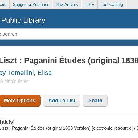
Card
Suggest a Purchase
New Arrivals
Link+
Tool Catalog
Public Library
Liszt : Paganini Études (original 183
by Tomellini, Elisa
More Options
Add To List
Share
Title(s)
Liszt : Paganini Études (original 1838 Version) [electronic resource] / E