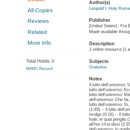
Author(s)
Leopold I, Holy Rom
All Copies
Publisher
Reviews
[United States] : Fra
Related
Made available throu
More Info
Description
1 online resource (1 aud
Total Holds:
0
Subjects
Oratorios
MARC Record
Notes
Il lutto dell'universo: 
lutto dell'universo: Ecc
lutto dell'universo: Mà,
dell'universo: Che fai,
lutto dell'universo: Sì
(1:49) -- Il lutto dell
rivolgo (0:16) -- Il lu
frale, in qual periglio 
all'hor ch'io dissi (2:3
dell'universo: Io quella