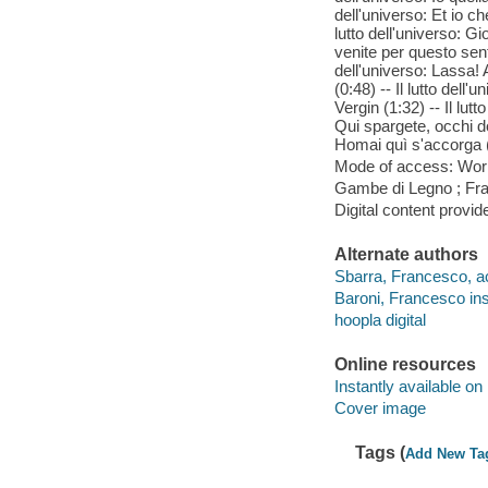
dell'universo: Et io ch
lutto dell'universo: Gi
venite per questo senti
dell'universo: Lassa! A
(0:48) -- Il lutto dell
Vergin (1:32) -- Il lut
Qui spargete, occhi dole
Homai quì s'accorga (
Mode of access: Wor
Gambe di Legno ; Fra
Digital content provid
Alternate authors
Sbarra, Francesco, ac
Baroni, Francesco ins
hoopla digital
Online resources
Instantly available on
Cover image
Tags (
Add New Ta