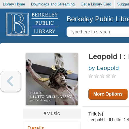
Library Home
Downloads and Streaming
Get a Library Card
Sugges
Berkeley Public Libr
Leopold I : 
by Leopold
More Options
eMusic
Title(s)
Leopold I : Il Lutto De
Details