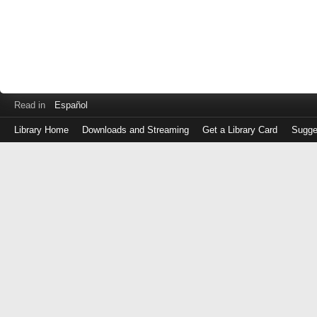
Read in
Español
Library Home
Downloads and Streaming
Get a Library Card
Sugge
Log
in
with
either
your
Library
Card
Number
or
EZ
Login
Library