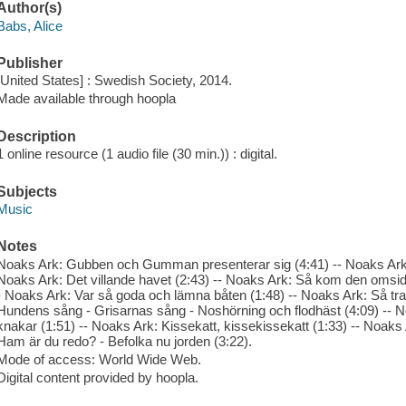
Author(s)
Babs, Alice
Publisher
[United States] : Swedish Society, 2014.
Made available through hoopla
Description
1 online resource (1 audio file (30 min.)) : digital.
Subjects
Music
Notes
Noaks Ark: Gubben och Gumman presenterar sig (4:41) -- Noaks Ark: 
Noaks Ark: Det villande havet (2:43) -- Noaks Ark: Så kom den omside
- Noaks Ark: Var så goda och lämna båten (1:48) -- Noaks Ark: Så travl
Hundens sång - Grisarnas sång - Noshörning och flodhäst (4:09) -- 
knakar (1:51) -- Noaks Ark: Kissekatt, kissekissekatt (1:33) -- Noaks 
Ham är du redo? - Befolka nu jorden (3:22).
Mode of access: World Wide Web.
Digital content provided by hoopla.