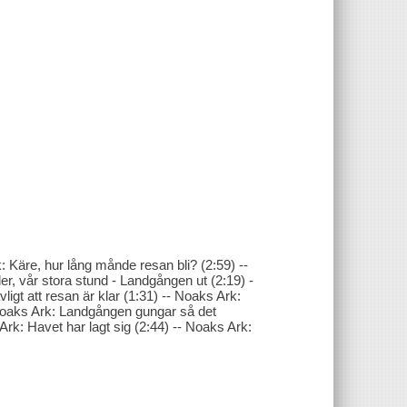
Käre, hur lång månde resan bli? (2:59) --
r, vår stora stund - Landgången ut (2:19) -
igt att resan är klar (1:31) -- Noaks Ark:
Noaks Ark: Landgången gungar så det
Ark: Havet har lagt sig (2:44) -- Noaks Ark: