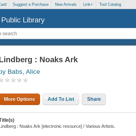
Card
Suggest a Purchase
New Arrivals
Link+
Tool Catalog
Public Library
Lindberg : Noaks Ark
by Babs, Alice
More Options
Add To List
Share
Title(s)
Lindberg : Noaks Ark [electronic resource] / Various Artists.