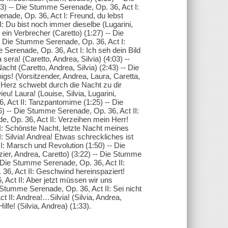
3) -- Die Stumme Serenade, Op. 36, Act I:
renade, Op. 36, Act I: Freund, du lebst
: Du bist noch immer dieselbe (Lugarini,
 ein Verbrecher (Caretto) (1:27) -- Die
-- Die Stumme Serenade, Op. 36, Act I:
 Serenade, Op. 36, Act I: Ich seh dein Bild
era! (Caretto, Andrea, Silvia) (4:03) --
ht (Caretto, Andrea, Silvia) (2:43) -- Die
s! (Vorsitzender, Andrea, Laura, Caretta,
n Herz schwebt durch die Nacht zu dir
u! Laura! (Louise, Silvia, Lugarini,
, Act II: Tanzpantomime (1:25) -- Die
36) -- Die Stumme Serenade, Op. 36, Act II:
e, Op. 36, Act II: Verzeihen mein Herr!
II: Schönste Nacht, letzte Nacht meines
: Silvia! Andrea! Etwas schreckliches ist
II: Marsch und Revolution (1:50) -- Die
zier, Andrea, Caretto) (3:22) -- Die Stumme
- Die Stumme Serenade, Op. 36, Act II:
 36, Act II: Geschwind hereinspaziert!
 Act II: Aber jetzt müssen wir uns
 Stumme Serenade, Op. 36, Act II: Sei nicht
t II: Andrea!…Silvia! (Silvia, Andrea,
lfe! (Silvia, Andrea) (1:33).