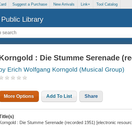
Card
Suggest a Purchase
New Arrivals
Link+
Tool Catalog
Public Library
Korngold : Die Stumme Serenade (re
by Erich Wolfgang Korngold (Musical Group)
More Options
Add To List
Share
Title(s)
Korngold : Die Stumme Serenade (recorded 1951) [electronic resourc