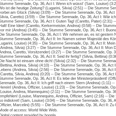
Stumme Serenade, Op. 36, Act I: Wenn ich wüsst' (Sam, Louise) (3:2
Wo ist die heutige Zeitung? (Lugarini, Silvia) (2:51) -- Die Stumme Se
vorbei am Glück (Silvia) (3:09) -- Die Stumme Serenade, Op. 36, Act I
Silvia, Caretto) (3:59) -- Die Stumme Serenade, Op. 36, Act I: Wär ich
Stumme Serenade, Op. 36, Act I: Guten Tag! (Caretto, Pater) (2:31) 
Halt! Eine Idee! (Caretto, Kerkermeister, Andrea) (0:58) -- Die Stumme
vor mir (Andrea) (3:45) -- Die Stumme Serenade, Op. 36, Act I: Buona s
Die Stumme Serenade, Op. 36, Act I: Wir nehmen an, es ist gestern Nac
Stumme Serenade, Op. 36, Act II: Im Namen seiner Majestät des König
Lugarini, Louise) (4:35) -- Die Stumme Serenade, Op. 36, Act II: Mei
(Andrea, Silvia) (3:27) -- Die Stumme Serenade, Op. 36, Act II: Mon Die
Andrea, Caretto, Vorsitzender) (3:27) -- Die Stumme Serenade, Op. 36
Stumme Serenade, Op. 36, Act II: Seid ihr fertig? (Silvia, Bettina) (0:
Die Nacht ist einsam ohne dich! (Silvia) (2:32) -- Die Stumme Serenad
(Bettina, Andrea, Silvia) (4:10) -- Die Stumme Serenade, Op. 36, Act 
Lebens (Andrea, Silvia) (2:56) -- Die Stumme Serenade, Op. 36, Act II
(Caretta, Silvia, Andrea) (0:20) -- Die Stumme Serenade, Op. 36, Act 
Stumme Serenade, Op. 36, Act II: Es lebe der Ministerpräsident! (Offi
Serenade, Op. 36, Act II: Ich griff nach einem Stern (Andrea) (1:11) -
Herein! (Andrea, Offizier, Louise) (1:23) -- Die Stumme Serenade, Op.
(Louise, Andrea, Mannequins) (2:11) -- Die Stumme Serenade, Op. 36,
empfehlen! (Louise, Mannequins, Andrea, Offizier, Sam) (2:16) -- Die
so indiskret! (Sam, Louise) (3:04) -- Die Stumme Serenade, Op. 36, Ac
Offizier, Marcelini) (5:55) -- Die Stumme Serenade, Op. 36, Act II: Zu Hi
Mode of access: World Wide Web.
Digital content provided by hoopla.