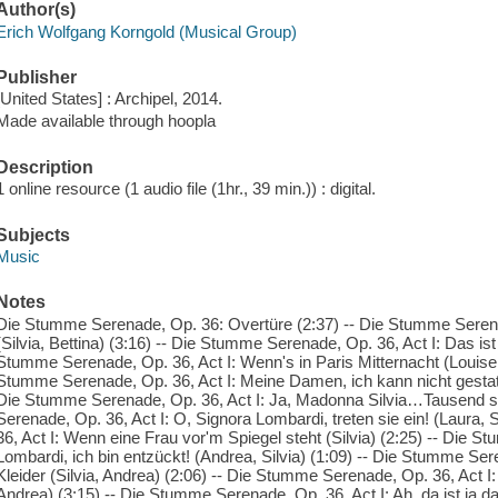
Author(s)
Erich Wolfgang Korngold (Musical Group)
Publisher
[United States] : Archipel, 2014.
Made available through hoopla
Description
1 online resource (1 audio file (1hr., 39 min.)) : digital.
Subjects
Music
Notes
Die Stumme Serenade, Op. 36: Overtüre (2:37) -- Die Stumme Serena
(Silvia, Bettina) (3:16) -- Die Stumme Serenade, Op. 36, Act I: Das ist
Stumme Serenade, Op. 36, Act I: Wenn's in Paris Mitternacht (Louise
Stumme Serenade, Op. 36, Act I: Meine Damen, ich kann nicht gestat
Die Stumme Serenade, Op. 36, Act I: Ja, Madonna Silvia…Tausend s
Serenade, Op. 36, Act I: O, Signora Lombardi, treten sie ein! (Laura,
36, Act I: Wenn eine Frau vor'm Spiegel steht (Silvia) (2:25) -- Die 
Lombardi, ich bin entzückt! (Andrea, Silvia) (1:09) -- Die Stumme Se
Kleider (Silvia, Andrea) (2:06) -- Die Stumme Serenade, Op. 36, Act I: 
Andrea) (3:15) -- Die Stumme Serenade, Op. 36, Act I: Ah, da ist ja 