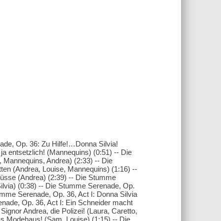
de, Op. 36: Zu Hilfe!…Donna Silvia!
 ja entsetzlich! (Mannequins) (0:51) -- Die
, Mannequins, Andrea) (2:33) -- Die
ten (Andrea, Louise, Mannequins) (1:16) --
üsse (Andrea) (2:39) -- Die Stumme
 Silvia) (0:38) -- Die Stumme Serenade, Op.
Stumme Serenade, Op. 36, Act I: Donna Silvia
renade, Op. 36, Act I: Ein Schneider macht
Signor Andrea, die Polizei! (Laura, Caretto,
das Modehaus! (Sam, Louise) (1:15) -- Die