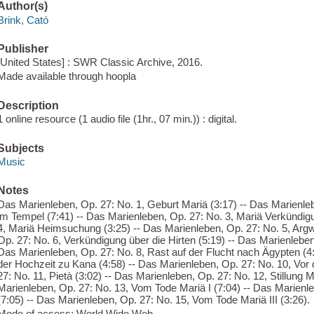
Author(s)
Brink, Cató
Publisher
[United States] : SWR Classic Archive, 2016.
Made available through hoopla
Description
1 online resource (1 audio file (1hr., 07 min.)) : digital.
Subjects
Music
Notes
Das Marienleben, Op. 27: No. 1, Geburt Mariä (3:17) -- Das Marienleb
im Tempel (7:41) -- Das Marienleben, Op. 27: No. 3, Mariä Verkündig
4, Mariä Heimsuchung (3:25) -- Das Marienleben, Op. 27: No. 5, Arg
Op. 27: No. 6, Verkündigung über die Hirten (5:19) -- Das Marienleben,
Das Marienleben, Op. 27: No. 8, Rast auf der Flucht nach Ägypten (4:
der Hochzeit zu Kana (4:58) -- Das Marienleben, Op. 27: No. 10, Vor 
27: No. 11, Pietà (3:02) -- Das Marienleben, Op. 27: No. 12, Stillung
Marienleben, Op. 27: No. 13, Vom Tode Mariä I (7:04) -- Das Marienl
(7:05) -- Das Marienleben, Op. 27: No. 15, Vom Tode Mariä III (3:26).
Mode of access: World Wide Web.