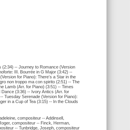
 (2:34) -- Journey to Romance (Version
noforte: III. Bourrée in G Major (3:42) --
Version for Piano): There's a Star in the
egro non troppo ma con spirito (2:51) -- The
e Lamb (Arr. for Piano) (3:51) -- Times
Dance (3:36) -- Ivory Antics (Arr. for
) -- Tuesday Serenade (Version for Piano):
er in a Cup of Tea (3:15) -- In the Clouds
deleine, compositeur -- Addinsell,
 Roger, compositeur -- Finck, Herman,
positeur -- Tunbridge, Joseph, compositeur