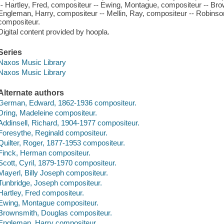
-- Hartley, Fred, compositeur -- Ewing, Montague, compositeur -- Br
Engleman, Harry, compositeur -- Mellin, Ray, compositeur -- Robinson,
compositeur.
Digital content provided by hoopla.
Series
Naxos Music Library
Naxos Music Library
Alternate authors
German, Edward, 1862-1936 compositeur.
Dring, Madeleine compositeur.
Addinsell, Richard, 1904-1977 compositeur.
Foresythe, Reginald compositeur.
Quilter, Roger, 1877-1953 compositeur.
Finck, Herman compositeur.
Scott, Cyril, 1879-1970 compositeur.
Mayerl, Billy Joseph compositeur.
Tunbridge, Joseph compositeur.
Hartley, Fred compositeur.
Ewing, Montague compositeur.
Brownsmith, Douglas compositeur.
Engleman, Harry compositeur.