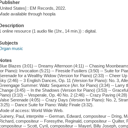
Publisher
[United States] : EM Records, 2022.
Made available through hoopla
Description
1 online resource (1 audio file (1hr., 14 min.)) : digital.
Subjects
Organ music
Notes
Blue Blazes (3:01) -- Dreamy Afternoon (4:11) -- Chasing Moonbeams
for Piano): Invocation (5:21) -- Fireside Fusiliers (3:50) -- Suite for Pia
Serenade for a Wealthy Widow (Version for Piano) (2:33) -- Cheer Up (
Sky (2:46) -- 3 English Dances, Op. 11 (Version for Piano): No. 3, All
Greengage Summer: Waltz Sequence (Arr. for Piano) (3:34) -- Larry th
Change (3:45) -- In the Shadows (Version for Piano) (3:53) -- Graceful 
Piano) (3:10) -- Vesperale, Op. 40 No. 2 (2:46) -- Crazy Paving (4:28
Valse Serenade (4:05) -- Crazy Days (Version for Piano): No. 2, Strang
(3:25) -- Dance Suite for Piano: Waltz Finale (3:32).
Mode of access: World Wide Web.
Guinery, Paul, interprète -- German, Edward, compositeur -- Dring, Ma
Richard, compositeur -- Foresythe, Reginald, compositeur -- Quilter,
compositeur -- Scott, Cyril, compositeur -- Mayerl, Billy Joseph, com