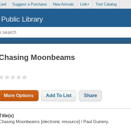
Card
Suggest a Purchase
New Arrivals
Link+
Tool Catalog
Public Library
Chasing Moonbeams
More Options
Add To List
Share
Title(s)
Chasing Moonbeams [electronic resource] / Paul Guinery.