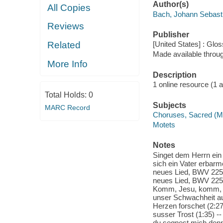
Author(s)
All Copies
Bach, Johann Sebast
Reviews
Publisher
Related
[United States] : Glo
Made available throu
More Info
Description
1 online resource (1 aud
Total Holds:
0
Subjects
MARC Record
Choruses, Sacred (Mi
Motets
Notes
Singet dem Herrn ein
sich ein Vater erbarm
neues Lied, BWV 225: 
neues Lied, BWV 225:
Komm, Jesu, komm, BW
unser Schwachheit auf
Herzen forschet (2:27
susser Trost (1:35) --
du segnest mich denn,