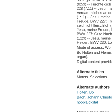
(0:59) -- Fürchte dich
228 (7:11) -- Jesu, m
Verdammliches an den
(1:11) -- Jesu, mein
Freude, BWV 227: Tro
seid nicht fleischlic
Jesu, meine Freude, B
BWV 227: Gute Nacht,
(1:29) -- Jesu, meine
Heiden, BWV 230: Lob
Mode of access: Wor
Bo Holten and Flemish
organ).
Digital content provid
Alternate titles
Motets. Selections
Alternate authors
Holten, Bo
Bach, Johann Christop
hoopla digital