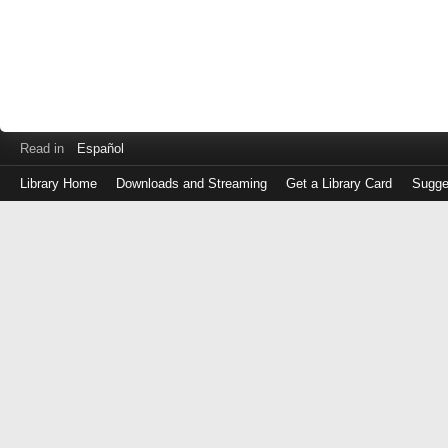
Read in
Español
Library Home
Downloads and Streaming
Get a Library Card
Sugge
Log
in
with
either
your
Library
Card
Number
or
EZ
Login
Library