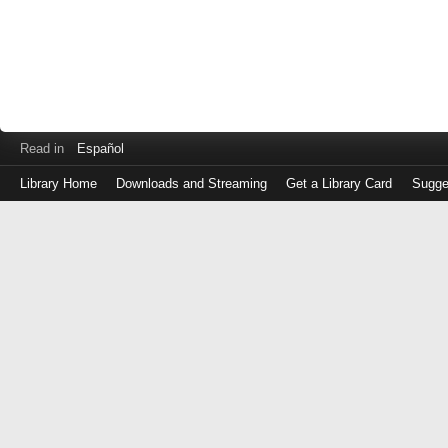
Read in
Español
Library Home
Downloads and Streaming
Get a Library Card
Sugge
Log
in
with
either
your
Library
Card
Number
or
EZ
Login
Library