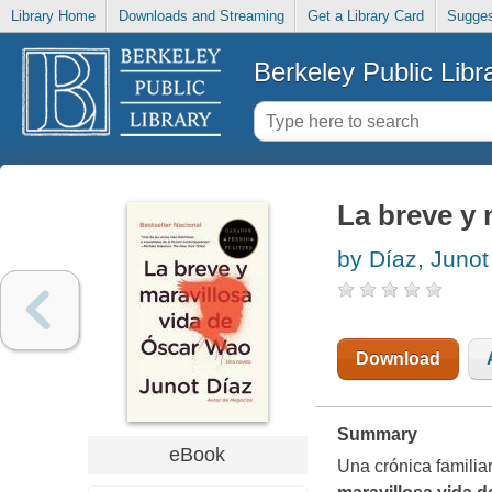
Library Home
Downloads and Streaming
Get a Library Card
Sugges
Berkeley Public Libr
La breve y 
by Díaz, Junot
Download
Summary
eBook
Una crónica familia