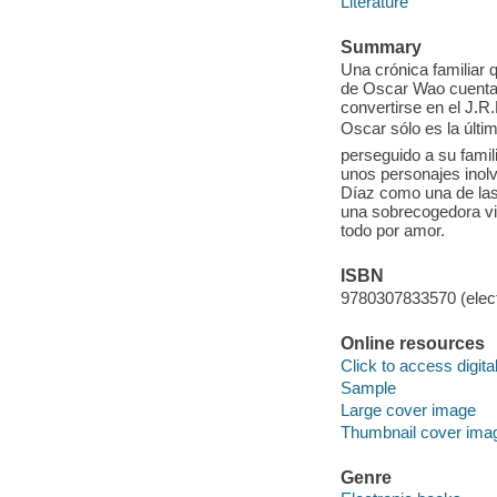
Literature
Summary
Una crónica familiar 
de Oscar Wao cuenta la
convertirse en el J.
Oscar sólo es la últi
perseguido a su famil
unos personajes inolv
Díaz como una de las
una sobrecogedora vi
todo por amor.
ISBN
9780307833570 (elect
Online resources
Click to access digital 
Sample
Large cover image
Thumbnail cover ima
Genre