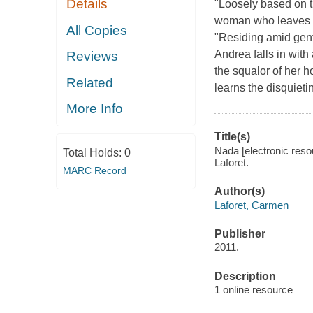
Details
"Loosely based on t
woman who leaves he
All Copies
"Residing amid gent
Andrea falls in wit
Reviews
the squalor of her 
Related
learns the disquieti
More Info
Title(s)
Nada [electronic reso
Total Holds:
0
Laforet.
MARC Record
Author(s)
Laforet, Carmen
Publisher
2011.
Description
1 online resource