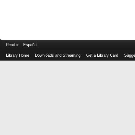
Read in
Español
Library Home
Downloads and Streaming
Get a Library Card
Sugge
Log
in
with
either
your
Library
Card
Number
or
EZ
Login
Library