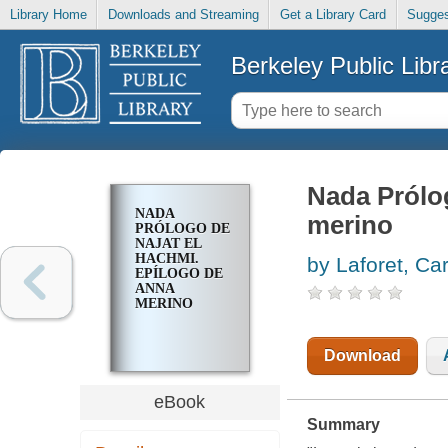
Library Home
Downloads and Streaming
Get a Library Card
Sugges
Berkeley Public Libr
Nada Prólog
NADA
merino
PRÓLOGO DE
NAJAT EL
HACHMI.
by Laforet, C
EPÍLOGO DE
ANNA
MERINO
Download
eBook
Summary