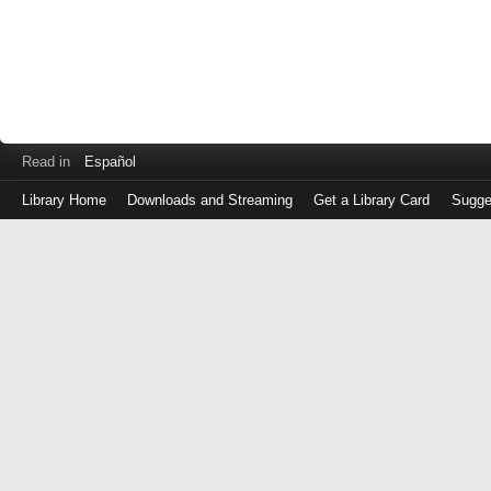
Read in
Español
Library Home
Downloads and Streaming
Get a Library Card
Sugge
Log
in
with
either
your
Library
Card
Number
or
EZ
Login
Library
Card