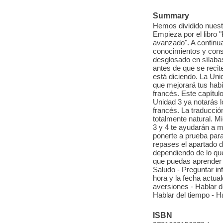
Summary
Hemos dividido nuestr
Empieza por el libro "P
avanzado". A continua
conocimientos y conso
desglosado en sílaba
antes de que se recit
está diciendo. La Un
que mejorará tus habi
francés. Este capítul
Unidad 3 ya notarás 
francés. La traducció
totalmente natural. M
3 y 4 te ayudarán a 
ponerte a prueba para
repases el apartado 
dependiendo de lo qu
que puedas aprender s
Saludo - Preguntar in
hora y la fecha actua
aversiones - Hablar de
Hablar del tiempo - H
ISBN