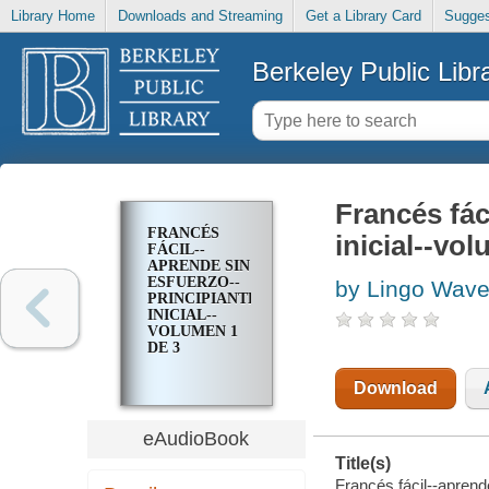
Library Home
Downloads and Streaming
Get a Library Card
Sugges
Berkeley Public Libr
Francés fác
FRANCÉS
inicial--vo
FÁCIL--
APRENDE SIN
ESFUERZO--
by Lingo Wav
PRINCIPIANTE
INICIAL--
VOLUMEN 1
DE 3
Download
eAudioBook
Title(s)
Francés fácil--aprende