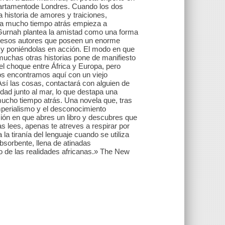
 apartamentode Londres. Cuando los dos
 historia de amores y traiciones,
ada mucho tiempo atrás empieza a
 Gurnah plantea la amistad como una forma
e esos autores que poseen un enorme
s y poniéndolas en acción. El modo en que
n muchas otras historias pone de manifiesto
del choque entre África y Europa, pero
Nos encontramos aquí con un viejo
Así las cosas, contactará con alguien de
udad junto al mar, lo que destapa una
 mucho tiempo atrás. Una novela que, tras
mperialismo y el desconocimiento
sión en que abres un libro y descubres que
as lees, apenas te atreves a respirar por
a tiranía del lenguaje cuando se utiliza
sorbente, llena de atinadas
o de las realidades africanas.» The New