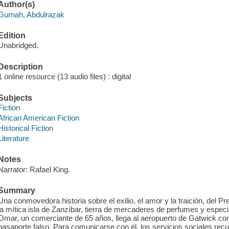
Author(s)
Gurnah, Abdulrazak
Edition
Unabridged.
Description
1 online resource (13 audio files) : digital
Subjects
Fiction
African American Fiction
Historical Fiction
Literature
Notes
Narrator: Rafael King.
Summary
Una conmovedora historia sobre el exilio, el amor y la traición, del 
la mítica isla de Zanzíbar, tierra de mercaderes de perfumes y espe
Omar, un comerciante de 65 años, llega al aeropuerto de Gatwick con
pasaporte falso. Para comunicarse con él, los servicios sociales rec