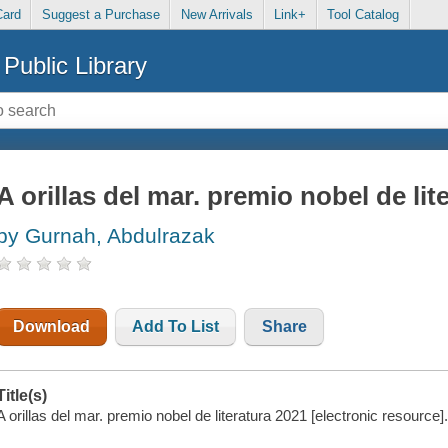
Card
Suggest a Purchase
New Arrivals
Link+
Tool Catalog
Public Library
A orillas del mar. premio nobel de lit
by Gurnah, Abdulrazak
Download
Add To List
Share
Title(s)
A orillas del mar. premio nobel de literatura 2021 [electronic resourc