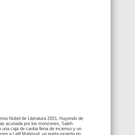
Premio Nobel de Literatura 2021. Huyendo de
cias acunada por los monzones, Saleh
 una caja de caoba llena de incienso y un
urren a Latif Mahmud, un poeta experto en