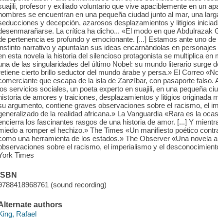
suajili, profesor y exiliado voluntario que vive apaciblemente en un
hombres se encuentran en una pequeña ciudad junto al mar, una larga
seducciones y decepción, azarosos desplazamientos y litigios inici
desenmarañarse. La crítica ha dicho... «El modo en que Abdulrazak
de pertenencia es profundo y emocionante. [...] Estamos ante uno d
instinto narrativo y apuntalan sus ideas encarnándolas en personaje
en esta novela la historia del silencioso protagonista se multiplica e
una de las singularidades del último Nobel: su mundo literario surge 
retiene cierto brillo seductor del mundo árabe y persa.» El Correo «
comerciante que escapa de la isla de Zanzíbar, con pasaporte falso. 
los servicios sociales, un poeta experto en suajili, en una pequeña ci
historia de amores y traiciones, desplazamientos y litigios originada
su argumento, contiene graves observaciones sobre el racismo, el i
generalizado de la realidad africana.» La Vanguardia «Rara es la oca
encierra los fascinantes rasgos de una historia de amor. [...] Y mientr
miedo a romper el hechizo.» The Times «Un manifiesto poético contra l
como una herramienta de los estados.» The Observer «Una novela ab
observaciones sobre el racismo, el imperialismo y el desconocimient
York Times
ISBN
9788418968761 (sound recording)
Alternate authors
King, Rafael