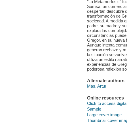
"La Metamorfosis" fue
Samsa, un comerciante
despertar, descubre 
transformación de Gre
sociedad. A medida qu
padre, su madre y su
explora las complejid
circunstancias pueden
Gregor, en su nueva 
Aunque intenta comuni
generan rechazo y mi
la situación se vuelv
utiliza un estilo narr
experiencias de Greg
poderosa reflexión so
Alternate authors
Mas, Artur
Online resources
Click to access digital 
Sample
Large cover image
Thumbnail cover ima