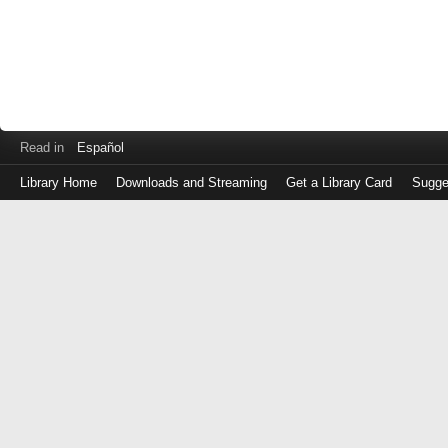
Read in
Español
Library Home
Downloads and Streaming
Get a Library Card
Sugge
Log
in
with
either
your
Library
Card
Number
or
EZ
Login
Library
Card