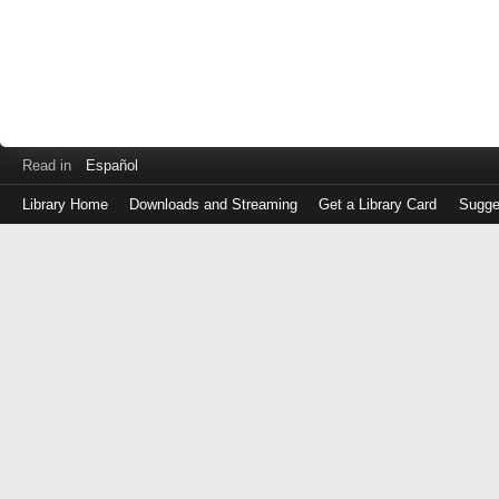
Read in
Español
Library Home
Downloads and Streaming
Get a Library Card
Sugge
Log
in
with
either
your
Library
Card
Number
or
EZ
Login
Library