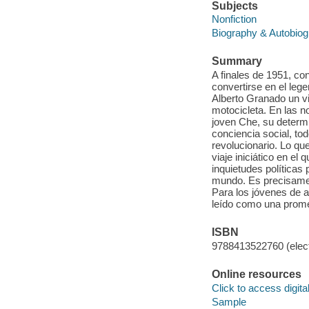
Subjects
Nonfiction
Biography & Autobio
Summary
A finales de 1951, con
convertirse en el leg
Alberto Granado un vi
motocicleta. En las n
joven Che, su determi
conciencia social, tod
revolucionario. Lo qu
viaje iniciático en el
inquietudes política
mundo. Es precisamen
Para los jóvenes de a
leído como una prome
ISBN
9788413522760 (elect
Online resources
Click to access digital 
Sample