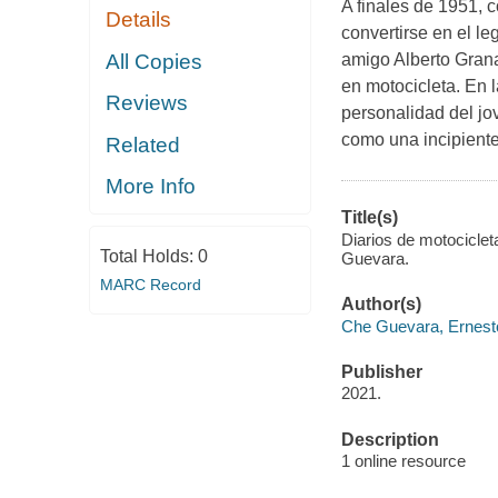
A finales de 1951, c
Details
convertirse en el le
All Copies
amigo Alberto Grana
en motocicleta. En l
Reviews
personalidad del jo
como una incipiente
Related
More Info
Title(s)
Diarios de motociclet
Total Holds:
0
Guevara.
MARC Record
Author(s)
Che Guevara, Ernest
Publisher
2021.
Description
1 online resource