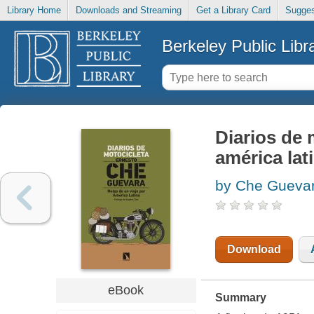
Library Home
Downloads and Streaming
Get a Library Card
Sugges
Berkeley Public Libr
Diarios de 
américa lat
by Che Guevar
Download
eBook
Summary