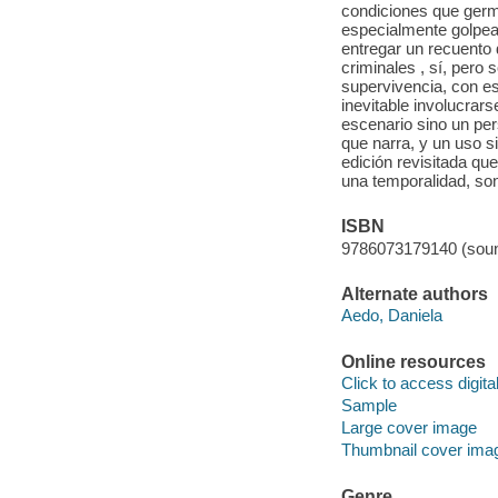
condiciones que germi
especialmente golpead
entregar un recuento 
criminales , sí, pero
supervivencia, con e
inevitable involucra
escenario sino un pers
que narra, y un uso s
edición revisitada q
una temporalidad, so
ISBN
9786073179140 (soun
Alternate authors
Aedo, Daniela
Online resources
Click to access digital 
Sample
Large cover image
Thumbnail cover ima
Genre