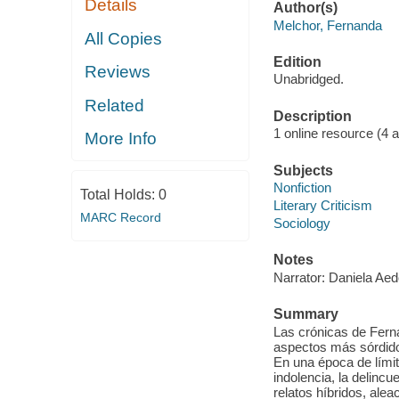
Details
Author(s)
Melchor, Fernanda
All Copies
Edition
Reviews
Unabridged.
Related
Description
1 online resource (4 aud
More Info
Subjects
Nonfiction
Total Holds:
0
Literary Criticism
MARC Record
Sociology
Notes
Narrator: Daniela Aed
Summary
Las crónicas de Fern
aspectos más sórdidos
En una época de límite
indolencia, la delinc
relatos híbridos, alea