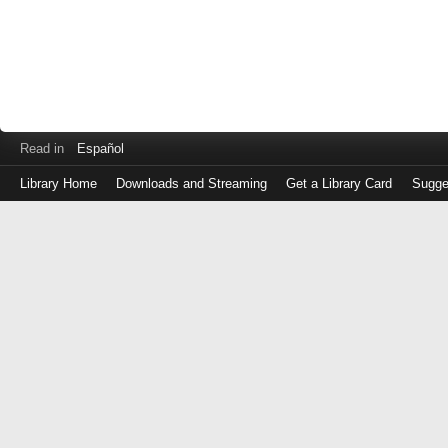
Read in
Español
Library Home
Downloads and Streaming
Get a Library Card
Sugge
Log
in
with
either
your
Library
Card
Number
or
EZ
Login
Library