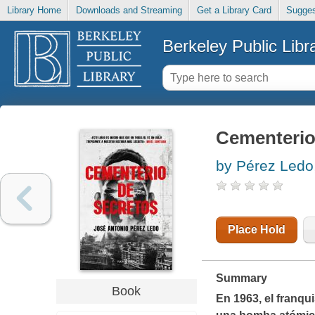
Library Home
Downloads and Streaming
Get a Library Card
Sugges
Berkeley Public Libr
Cementerio
by Pérez Ledo,
Place Hold
Summary
Book
En 1963, el franq