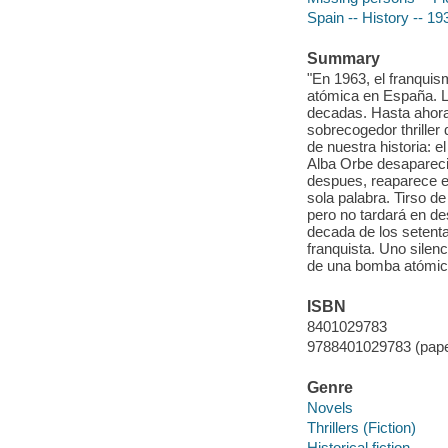
Spain -- History -- 19
Summary
"En 1963, el franqui
atómica en España. 
decadas. Hasta ahora.
sobrecogedor thrille
de nuestra historia: e
Alba Orbe desaparecio
despues, reaparece en
sola palabra. Tirso de 
pero no tardará en de
decada de los setenta,
franquista. Uno silenc
de una bomba atómic
ISBN
8401029783
9788401029783 (pap
Genre
Novels
Thrillers (Fiction)
Historical fiction