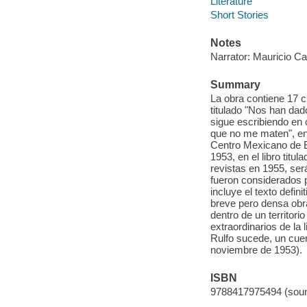
Literature
Short Stories
Notes
Narrator: Mauricio Ca
Summary
La obra contiene 17 c
titulado "Nos han dad
sigue escribiendo en 
que no me maten", en 
Centro Mexicano de E
1953, en el libro tit
revistas en 1955, ser
fueron considerados 
incluye el texto defin
breve pero densa obra
dentro de un territor
extraordinarios de la
Rulfo sucede, un cuen
noviembre de 1953).
ISBN
9788417975494 (soun