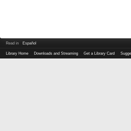
Read in
Español
Library Home
Downloads and Streaming
Get a Library Card
Sugge
Log
in
with
either
your
Library
Card
Number
or
EZ
Login
Library
Card