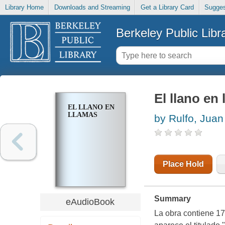
Library Home
Downloads and Streaming
Get a Library Card
Sugges
Berkeley Public Libr
El llano en
EL LLANO EN
LLAMAS
by Rulfo, Juan
Place Hold
Summary
eAudioBook
La obra contiene 17