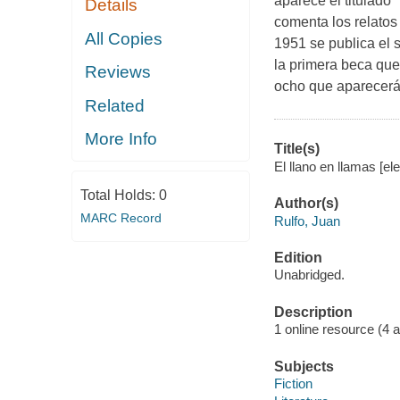
aparece el titulado 
Details
comenta los relatos
All Copies
1951 se publica el 
la primera beca que
Reviews
ocho que aparecerán 
Related
More Info
Title(s)
El llano en llamas [el
Total Holds:
0
Author(s)
MARC Record
Rulfo, Juan
Edition
Unabridged.
Description
1 online resource (4 aud
Subjects
Fiction