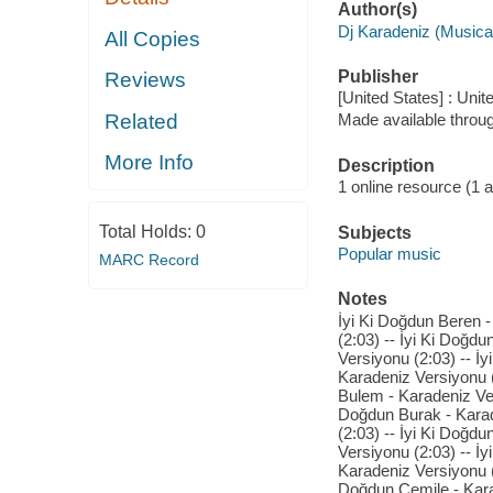
Author(s)
Dj Karadeniz (Musica
All Copies
Publisher
Reviews
[United States] : Uni
Related
Made available throu
More Info
Description
1 online resource (1 aud
Total Holds:
0
Subjects
Popular music
MARC Record
Notes
İyi Ki Doğdun Beren -
(2:03) -- İyi Ki Doğd
Versiyonu (2:03) -- İy
Karadeniz Versiyonu (
Bulem - Karadeniz Ver
Doğdun Burak - Karad
(2:03) -- İyi Ki Doğd
Versiyonu (2:03) -- İ
Karadeniz Versiyonu (
Doğdun Cemile - Kara