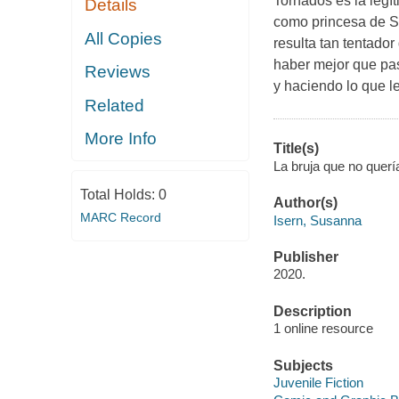
Tornados es la legí
Details
como princesa de Sot
All Copies
resulta tan tentado
haber mejor que pa
Reviews
y haciendo lo que l
Related
More Info
Title(s)
La bruja que no querí
Total Holds:
0
Author(s)
MARC Record
Isern, Susanna
Publisher
2020.
Description
1 online resource
Subjects
Juvenile Fiction