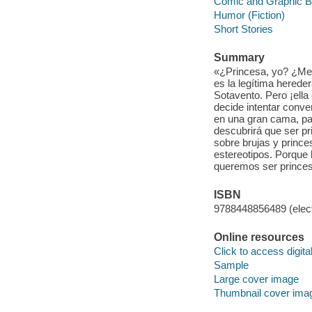
Comic and Graphic 
Humor (Fiction)
Short Stories
Summary
«¿Princesa, yo? ¿Me h
es la legítima herede
Sotavento. Pero ¡ella 
decide intentar conv
en una gran cama, pas
descubrirá que ser pr
sobre brujas y prince
estereotipos. Porque 
queremos ser prince
ISBN
9788448856489 (elect
Online resources
Click to access digital 
Sample
Large cover image
Thumbnail cover ima