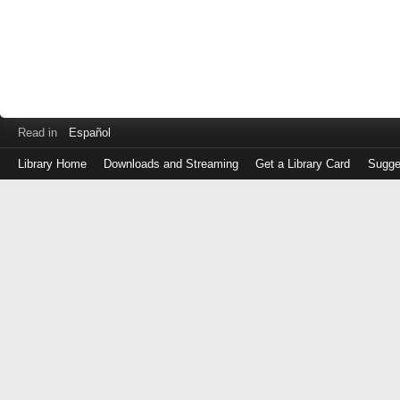
Read in
Español
Library Home
Downloads and Streaming
Get a Library Card
Sugge
Log
in
with
either
your
Library
Card
Number
or
EZ
Login
Library