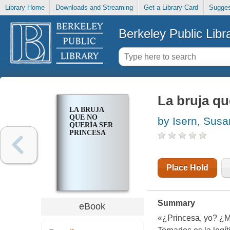
Library Home
Downloads and Streaming
Get a Library Card
Sugges
Berkeley Public Libr
La bruja qu
LA BRUJA
QUE NO
by Isern, Sus
QUERÍA SER
PRINCESA
Place Hold
Summary
eBook
«¿Princesa, yo? ¿Me