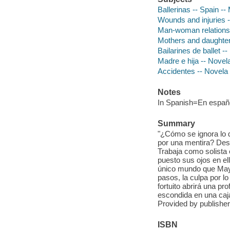
Ballerinas -- Spain -- 
Wounds and injuries -
Man-woman relationsh
Mothers and daughters
Bailarines de ballet -
Madre e hija -- Novel
Accidentes -- Novela
Notes
In Spanish=En españ
Summary
"¿Cómo se ignora lo 
por una mentira? Desd
Trabaja como solista 
puesto sus ojos en el
único mundo que May
pasos, la culpa por l
fortuito abrirá una 
escondida en una caja
Provided by publisher
ISBN