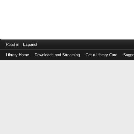
Read in
Español
Library Home
Downloads and Streaming
Get a Library Card
Sugge
Log
in
with
either
your
Library
Card
Number
or
EZ
Login
Library