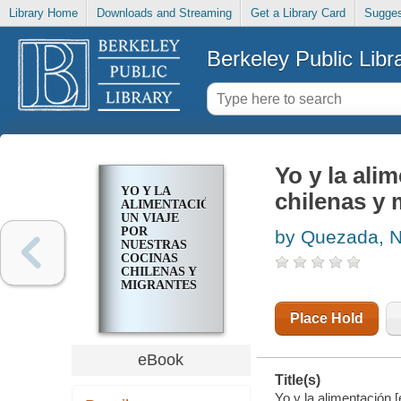
Library Home
Downloads and Streaming
Get a Library Card
Sugges
Berkeley Public Libr
Yo y la ali
YO Y LA
chilenas y 
ALIMENTACIÓN
UN VIAJE
POR
by Quezada, N
NUESTRAS
COCINAS
CHILENAS Y
MIGRANTES
Place Hold
eBook
Title(s)
Yo y la alimentación 