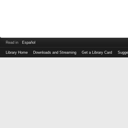
Read in
Español
Library Home
Downloads and Streaming
Get a Library Card
Sugge
Log
in
with
either
your
Library
Card
Number
or
EZ
Login
Library