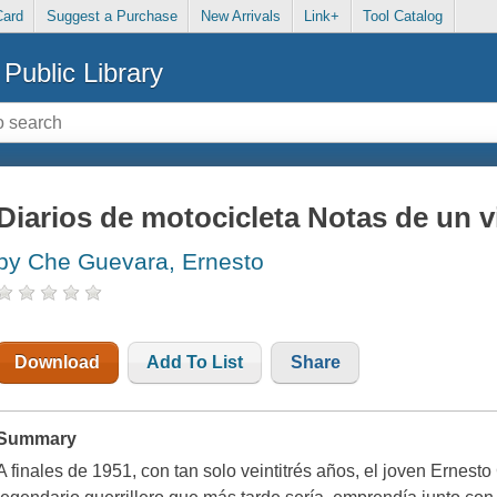
Card
Suggest a Purchase
New Arrivals
Link+
Tool Catalog
Public Library
Diarios de motocicleta Notas de un vi
by Che Guevara, Ernesto
Download
Add To List
Share
Summary
A finales de 1951, con tan solo veintitrés años, el joven Ernesto