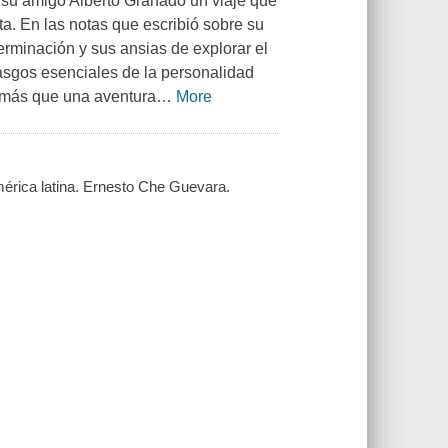
n su amigo Alberto Granado un viaje que
ta. En las notas que escribió sobre su
erminación y sus ansias de explorar el
rasgos esenciales de la personalidad
o más que una aventura
…
More
américa latina. Ernesto Che Guevara.