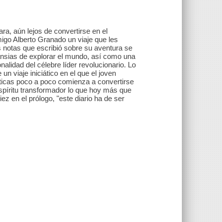
ara, aún lejos de convertirse en el
migo Alberto Granado un viaje que les
as notas que escribió sobre su aventura se
 ansias de explorar el mundo, así como una
nalidad del célebre líder revolucionario. Lo
n viaje iniciático en el que el joven
íticas poco a poco comienza a convertirse
píritu transformador lo que hoy más que
z en el prólogo, "este diario ha de ser