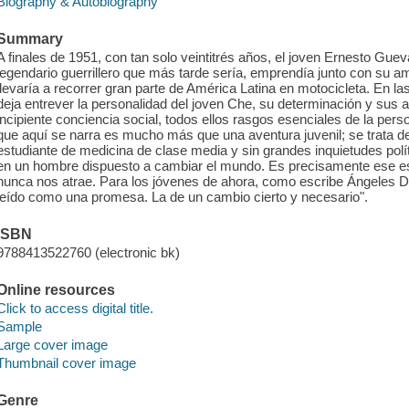
Biography & Autobiography
Summary
A finales de 1951, con tan solo veintitrés años, el joven Ernesto Guev
legendario guerrillero que más tarde sería, emprendía junto con su a
llevaría a recorrer gran parte de América Latina en motocicleta. En l
deja entrever la personalidad del joven Che, su determinación y sus
incipiente conciencia social, todos ellos rasgos esenciales de la perso
que aquí se narra es mucho más que una aventura juvenil; se trata de u
estudiante de medicina de clase media y sin grandes inquietudes pol
en un hombre dispuesto a cambiar el mundo. Es precisamente ese es
nunca nos atrae. Para los jóvenes de ahora, como escribe Ángeles Die
leído como una promesa. La de un cambio cierto y necesario".
ISBN
9788413522760 (electronic bk)
Online resources
Click to access digital title.
Sample
Large cover image
Thumbnail cover image
Genre