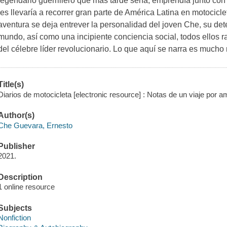
legendario guerrillero que más tarde sería, emprendía junto co
les llevaría a recorrer gran parte de América Latina en motocicle
aventura se deja entrever la personalidad del joven Che, su det
mundo, así como una incipiente conciencia social, todos ellos 
del célebre líder revolucionario. Lo que aquí se narra es much
Title(s)
Diarios de motocicleta [electronic resource] : Notas de un viaje por 
Author(s)
Che Guevara, Ernesto
Publisher
2021.
Description
1 online resource
Subjects
Nonfiction