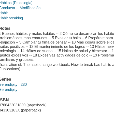
Hábitos (Psicología)
Conducta -- Modificación
Habit
Habit breaking
Notes
1 Buenos hábitos y malos hábitos -- 2 Cómo se desarrollan los hábitos
problemáticos más comunes -- 5 Evaluar tu háito -- 6 Prepárate par
relajación -- 9 Cambiar tu frma de pensar -- 10 Más cosas sobre el 
háitos positivos -- 12 El mantenimiento de los logros -- 13 Háitos nerv
onicofagia -- 14 Háitos de suen̋o -- 15 Háitos de salud y bienestar -- 
gastos excesivos -- 18 Excesivas actividades de ocio -- 19 Problemas
familiares y grupales.
Translation of: The habit change workbook. How to break bad habits
Publications).
Series
Serendipity ; 230
Serendipity
ISBN
9788433031839 (paperback)
843303183X (paperback)