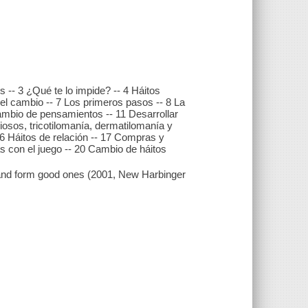
 -- 3 ¿Qué te lo impide? -- 4 Háitos
a el cambio -- 7 Los primeros pasos -- 8 La
cambio de pensamientos -- 11 Desarrollar
iosos, tricotilomanía, dermatilomanía y
16 Háitos de relación -- 17 Compras y
 con el juego -- 20 Cambio de háitos
 and form good ones (2001, New Harbinger