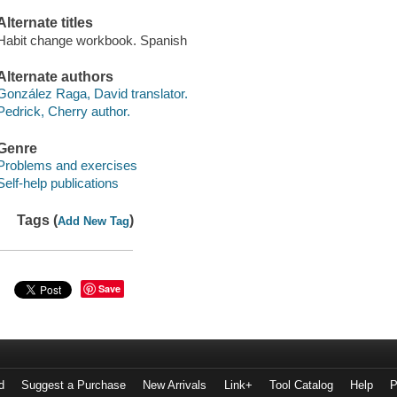
Alternate titles
Habit change workbook. Spanish
Alternate authors
González Raga, David translator.
Pedrick, Cherry author.
Genre
Problems and exercises
Self-help publications
Tags (
)
Add New Tag
Save
d
Suggest a Purchase
New Arrivals
Link+
Tool Catalog
Help
P