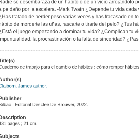
Nadie se desembaraza de un hábito o de un vicio arrojándolo po
a peldaño por la escalera. -Mark Twain ¿Depende tu vida cada 
¿Has tratado de perder peso varias veces y has fracasado en t
hábito de morderte las uñas, rascarte o tirarte del pelo? ¿Tus h
¿Está el juego empezando a dominar tu vida? ¿Complican tu vi
impuntualidad, la procrastinación o la falta de sinceridad? ¿P
Title(s)
Cuaderno de trabajo para el cambio de hábitos : cómo romper hábitos 
Author(s)
Claiborn, James author.
Publisher
Bilbao : Editorial Desclée De Brouwer, 2022.
Description
431 pages ; 21 cm.
Subjects